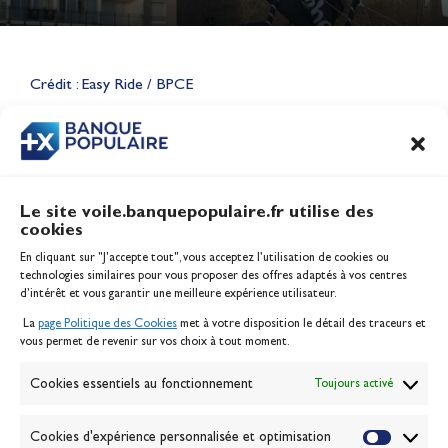
Lauriane Nolot en or à Long
Beach, sur le plan d'eau des
Jeux Olympiques 2028
Crédit : Easy Ride / BPCE
Actualités
CONTENU
ASSOCIÉ
Le site voile.banquepopulaire.fr utilise des
cookies
Banque Populaire
En cliquant sur "J'accepte tout", vous acceptez l’utilisation de cookies ou
Inscription serveur média
technologies similaires pour vous proposer des offres adaptés à vos centres
Contact
d’intérêt et vous garantir une meilleure expérience utilisateur.
Mentions légales
La
page Politique des Cookies
met à votre disposition le détail des traceurs et
Politique des cookies
vous permet de revenir sur vos choix à tout moment.
Gérer les cookies
Banque de la voile
Cookies essentiels au fonctionnement
Toujours activé
Galerie photo
Passion Voile TV
Cookies d'expérience personnalisée et optimisation