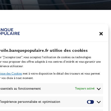
nes
100% Glisse - Écoles F
Voile : la référence glis
Actualités
voile.banquepopulaire.fr utilise des cookies
ur "J'accepte tout", vous acceptez l’utilisation de cookies ou technologies
ur vous proposer des offres adaptés à vos centres d’intérêt et vous garantir une
érience utilisateur.
tique des Cookies
met à votre disposition le détail des traceurs et vous permet
r vos choix à tout moment.
NEWSLETTER
BONNEZ-VOUS
ssentiels au fonctionnement
Toujours activé
'expérience personnalisée et optimisation
VALIDER