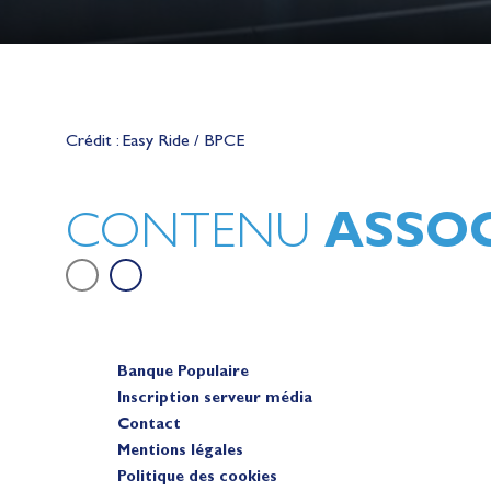
Lauriane Nolot en or à Long Beac
sur le plan d'eau des Jeux Olympi
Crédit : Easy Ride / BPCE
2028
Actualités
ASSOC
CONTENU
Banque Populaire
Inscription serveur média
Contact
Mentions légales
Politique des cookies