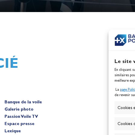
h,
Mathilde Lovadina et Lou
ques
Berthomieu, vice-champion
d'Europe !
Actualités
IÉ
Le site 
En cliquant s
similaires po
meilleure exp
La
page Poli
de revenir su
Banque de la voile
A
Cookies e
Galerie photo
Passion Voile TV
Espace presse
Cookies d
Lexique