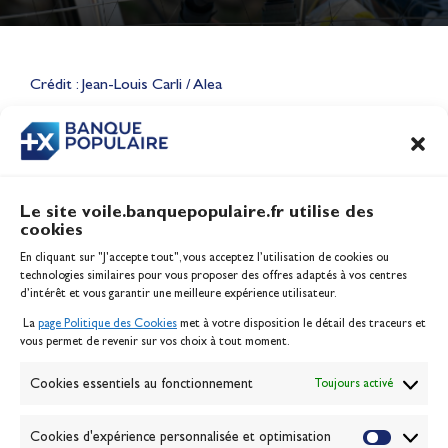
Lauriane Nolot en or à Long
Beach, sur le plan d'eau des
Jeux Olympiques 2028
Crédit : Jean-Louis Carli / Alea
Actualités
CONTENU
ASSOCIÉ
Le site voile.banquepopulaire.fr utilise des
cookies
Banque Populaire
En cliquant sur "J'accepte tout", vous acceptez l’utilisation de cookies ou
Inscription serveur média
technologies similaires pour vous proposer des offres adaptés à vos centres
Contact
d’intérêt et vous garantir une meilleure expérience utilisateur.
Mentions légales
La
page Politique des Cookies
met à votre disposition le détail des traceurs et
Politique des cookies
vous permet de revenir sur vos choix à tout moment.
Gérer les cookies
Banque de la voile
Cookies essentiels au fonctionnement
Toujours activé
Galerie photo
Passion Voile TV
Cookies d'expérience personnalisée et optimisation