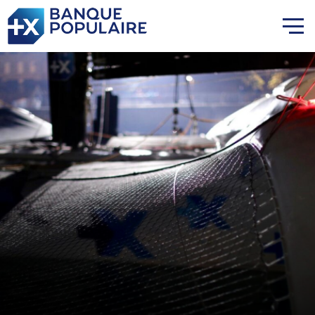
Lauriane Nolot en or à Long
Beach, sur le plan d'eau des