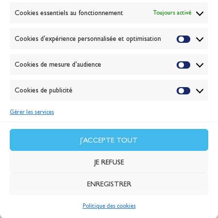
Banque de la voile
Cookies essentiels au fonctionnement
Toujours activé
Galerie photo
Passion Voile TV
Cookies d'expérience personnalisée et optimisation
Espace presse
Lexique
Cookies de mesure d'audience
NEWSLETTER
ABONNEZ-VOUS
Cookies de publicité
Gérer les services
VALIDER
J'accepte la
politique de confidentialité
J'ACCEPTE TOUT
JE REFUSE
ENREGISTRER
© 2026 Banque Populaire
Politique des cookies