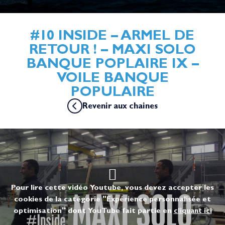
#10 INSIDE – ARMEL DE
RETOUR ! – MAXI SOLO
BANQUE POPLAIRE IX –
VOILE BANQUE
POPULAIRE
Revenir aux chaines
Pour lire cette vidéo Youtube, vous devez accepter les
cookies de la catégorie "Expérience personnalisée et
optimisation" dont YouTube fait partie en
cliquant ici