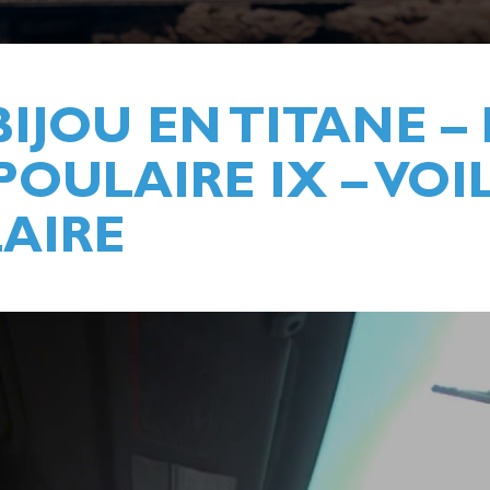
BIJOU EN TITANE –
OULAIRE IX – VOI
AIRE