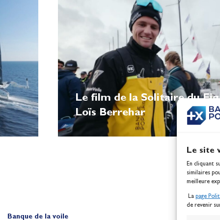
Le film de la Solitaire du Fi
Loïs Berrehar
Le site 
En cliquant s
similaires po
meilleure exp
La
page Poli
de revenir su
Banque de la voile