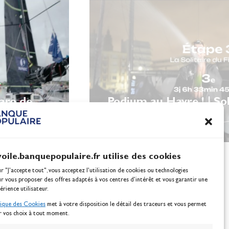
garo de
Podium au Havre ! | Sol
Figaro
voile.banquepopulaire.fr utilise des cookies
ur "J'accepte tout", vous acceptez l’utilisation de cookies ou technologies
ur vous proposer des offres adaptés à vos centres d’intérêt et vous garantir une
érience utilisateur.
tique des Cookies
met à votre disposition le détail des traceurs et vous permet
r vos choix à tout moment.
NEWSLETTER