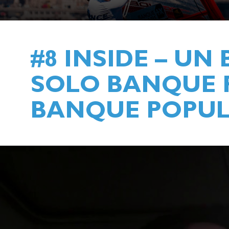
#8 INSIDE – UN 
SOLO BANQUE P
BANQUE POPUL