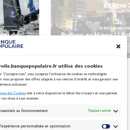
garo de
Podium au Havre ! | Sol
Figaro
voile.banquepopulaire.fr utilise des cookies
ur "J'accepte tout", vous acceptez l’utilisation de cookies ou technologies
ur vous proposer des offres adaptés à vos centres d’intérêt et vous garantir une
érience utilisateur.
tique des Cookies
met à votre disposition le détail des traceurs et vous permet
r vos choix à tout moment.
NEWSLETTER
BONNEZ-VOUS
ssentiels au fonctionnement
Toujours activé
'expérience personnalisée et optimisation