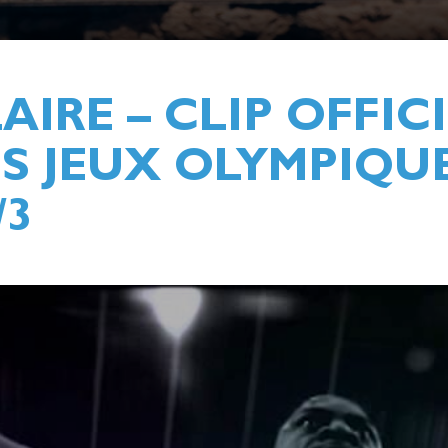
IRE – CLIP OFFIC
S JEUX OLYMPIQU
/3