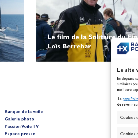
Le film de la Solitaire du Fi
Loïs Berrehar
Le site 
En cliquant s
similaires po
meilleure exp
La
page Poli
de revenir su
Banque de la voile
A
Cookies e
Galerie photo
Passion Voile TV
Cookies d
Espace presse