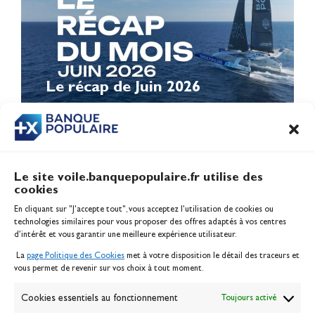
Le récap de Juin 2026
Le site voile.banquepopulaire.fr utilise des
cookies
Banque Populaire
En cliquant sur "J'accepte tout", vous acceptez l’utilisation de cookies ou
Inscription serveur média
technologies similaires pour vous proposer des offres adaptés à vos centres
Contact
d’intérêt et vous garantir une meilleure expérience utilisateur.
Mentions légales
La
page Politique des Cookies
met à votre disposition le détail des traceurs et
Politique des cookies
vous permet de revenir sur vos choix à tout moment.
Gérer les cookies
Banque de la voile
Cookies essentiels au fonctionnement
Toujours activé
Galerie photo