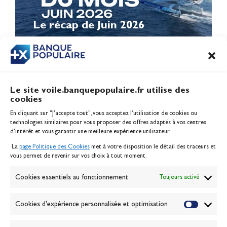
Le récap de Juin 2026
Le site voile.banquepopulaire.fr utilise des
cookies
Banque Populaire
En cliquant sur "J'accepte tout", vous acceptez l’utilisation de cookies ou
Inscription serveur média
technologies similaires pour vous proposer des offres adaptés à vos centres
Contact
d’intérêt et vous garantir une meilleure expérience utilisateur.
Mentions légales
La
page Politique des Cookies
met à votre disposition le détail des traceurs et
Politique des cookies
vous permet de revenir sur vos choix à tout moment.
Gérer les cookies
Banque de la voile
Cookies essentiels au fonctionnement
Toujours activé
Galerie photo
Passion Voile TV
Cookies d'expérience personnalisée et optimisation
Espace presse
Lexique