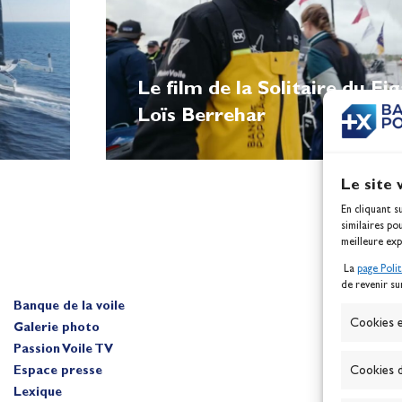
Le film de la Solitaire du Fi
Loïs Berrehar
Le site 
En cliquant s
similaires po
meilleure exp
La
page Poli
de revenir su
Banque de la voile
A
Cookies e
Galerie photo
Passion Voile TV
Cookies d
Espace presse
Lexique