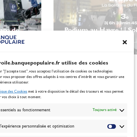
garo de
Podium au Havre ! | Sol
Figaro
voile.banquepopulaire.fr utilise des cookies
ur "J'accepte tout", vous acceptez l’utilisation de cookies ou technologies
ur vous proposer des offres adaptés à vos centres d’intérêt et vous garantir une
érience utilisateur.
tique des Cookies
met à votre disposition le détail des traceurs et vous permet
r vos choix à tout moment.
NEWSLETTER
BONNEZ-VOUS
ssentiels au fonctionnement
Toujours activé
'expérience personnalisée et optimisation
VALIDER