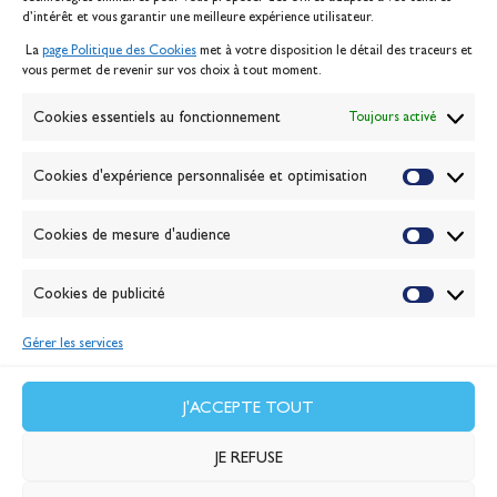
Contact
d’intérêt et vous garantir une meilleure expérience utilisateur.
Mentions légales
La
page Politique des Cookies
met à votre disposition le détail des traceurs et
Politique des cookies
vous permet de revenir sur vos choix à tout moment.
Gérer les cookies
Banque de la voile
Cookies essentiels au fonctionnement
Toujours activé
Galerie photo
Passion Voile TV
Cookies d'expérience personnalisée et optimisation
Espace presse
Lexique
Cookies de mesure d'audience
NEWSLETTER
ABONNEZ-VOUS
Cookies de publicité
Gérer les services
VALIDER
J'accepte la
politique de confidentialité
J'ACCEPTE TOUT
JE REFUSE