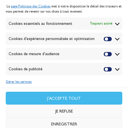
Mentions légales
La
page Politique des Cookies
met à votre disposition le détail des traceurs et
Politique des cookies
vous permet de revenir sur vos choix à tout moment.
Gérer les cookies
Banque de la voile
Cookies essentiels au fonctionnement
Toujours activé
Galerie photo
Passion Voile TV
Cookies d'expérience personnalisée et optimisation
Espace presse
Lexique
Cookies de mesure d'audience
NEWSLETTER
ABONNEZ-VOUS
Cookies de publicité
Gérer les services
VALIDER
J'accepte la
politique de confidentialité
J'ACCEPTE TOUT
JE REFUSE
ENREGISTRER