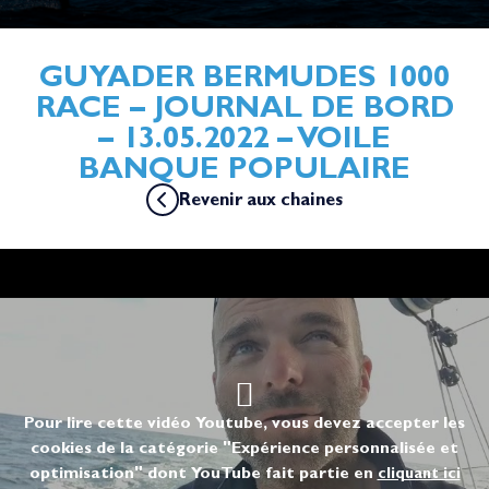
GUYADER BERMUDES 1000
RACE – JOURNAL DE BORD
– 13.05.2022 – VOILE
BANQUE POPULAIRE
Revenir aux chaines
Pour lire cette vidéo Youtube, vous devez accepter les
cookies de la catégorie "Expérience personnalisée et
optimisation" dont YouTube fait partie en
cliquant ici