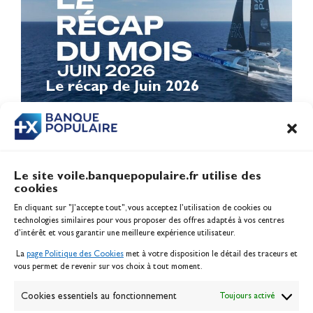
Le récap de Juin 2026
Le site voile.banquepopulaire.fr utilise des
cookies
Banque Populaire
En cliquant sur "J'accepte tout", vous acceptez l’utilisation de cookies ou
Inscription serveur média
technologies similaires pour vous proposer des offres adaptés à vos centres
Contact
d’intérêt et vous garantir une meilleure expérience utilisateur.
Mentions légales
La
page Politique des Cookies
met à votre disposition le détail des traceurs et
Politique des cookies
vous permet de revenir sur vos choix à tout moment.
Gérer les cookies
Banque de la voile
Cookies essentiels au fonctionnement
Toujours activé
Galerie photo