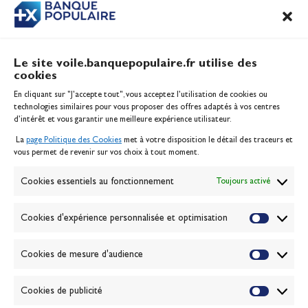
Le site voile.banquepopulaire.fr utilise des
cookies
Banque Populaire
En cliquant sur "J'accepte tout", vous acceptez l’utilisation de cookies ou
Inscription serveur média
technologies similaires pour vous proposer des offres adaptés à vos centres
Contact
d’intérêt et vous garantir une meilleure expérience utilisateur.
Mentions légales
La
page Politique des Cookies
met à votre disposition le détail des traceurs et
Politique des cookies
vous permet de revenir sur vos choix à tout moment.
Gérer les cookies
Banque de la voile
Cookies essentiels au fonctionnement
Toujours activé
Galerie photo
Passion Voile TV
Cookies d'expérience personnalisée et optimisation
Espace presse
Lexique
Cookies de mesure d'audience
NEWSLETTER
ABONNEZ-VOUS
Cookies de publicité