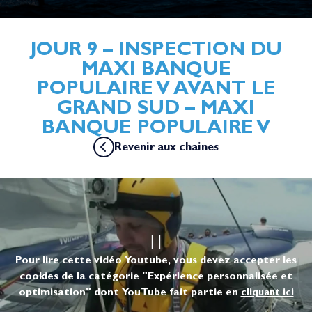
JOUR 9 – INSPECTION DU
MAXI BANQUE
POPULAIRE V AVANT LE
GRAND SUD – MAXI
BANQUE POPULAIRE V
Revenir aux chaines
Pour lire cette vidéo Youtube, vous devez accepter les
cookies de la catégorie "Expérience personnalisée et
optimisation" dont YouTube fait partie en
cliquant ici