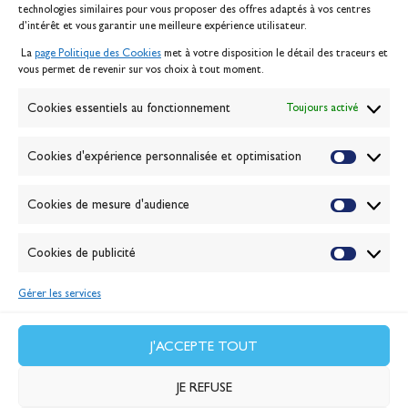
technologies similaires pour vous proposer des offres adaptés à vos centres
Contact
d’intérêt et vous garantir une meilleure expérience utilisateur.
Mentions légales
La
page Politique des Cookies
met à votre disposition le détail des traceurs et
Politique des cookies
vous permet de revenir sur vos choix à tout moment.
Gérer les cookies
Banque de la voile
Cookies essentiels au fonctionnement
Toujours activé
Galerie photo
Passion Voile TV
Cookies d'expérience personnalisée et optimisation
Espace presse
Lexique
Cookies de mesure d'audience
NEWSLETTER
ABONNEZ-VOUS
Cookies de publicité
Gérer les services
VALIDER
J'accepte la
politique de confidentialité
J'ACCEPTE TOUT
JE REFUSE