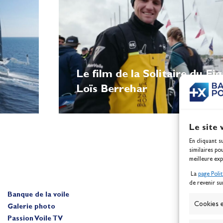
Le film de la Solitaire du Fi
Loïs Berrehar
Le site 
En cliquant s
similaires po
meilleure exp
La
page Poli
de revenir su
Banque de la voile
A
Cookies e
Galerie photo
Passion Voile TV