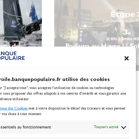
garo de
Podium au Havre ! | Sol
Figaro
voile.banquepopulaire.fr utilise des cookies
ur "J'accepte tout", vous acceptez l’utilisation de cookies ou technologies
ur vous proposer des offres adaptés à vos centres d’intérêt et vous garantir une
érience utilisateur.
tique des Cookies
met à votre disposition le détail des traceurs et vous permet
r vos choix à tout moment.
NEWSLETTER
BONNEZ-VOUS
ssentiels au fonctionnement
Toujours activé