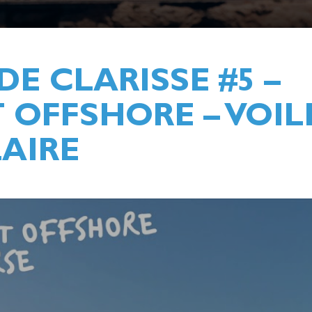
DE CLARISSE #5 –
OFFSHORE – VOIL
AIRE