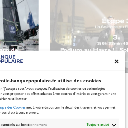
garo de
Podium au Havre ! | Sol
Figaro
voile.banquepopulaire.fr utilise des cookies
ur "J'accepte tout", vous acceptez l’utilisation de cookies ou technologies
ur vous proposer des offres adaptés à vos centres d’intérêt et vous garantir une
érience utilisateur.
tique des Cookies
met à votre disposition le détail des traceurs et vous permet
r vos choix à tout moment.
NEWSLETTER
ssentiels au fonctionnement
Toujours activé