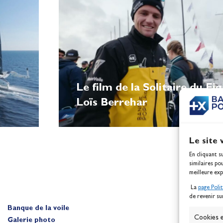
Le film de la Solitaire du Fi
Loïs Berrehar
Le site 
En cliquant s
similaires po
meilleure exp
La
page Poli
de revenir su
Banque de la voile
Cookies e
Galerie photo