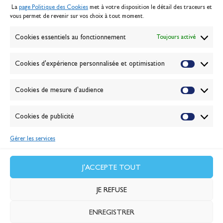
La
page Politique des Cookies
met à votre disposition le détail des traceurs et
Politique des cookies
vous permet de revenir sur vos choix à tout moment.
Gérer les cookies
Banque de la voile
Cookies essentiels au fonctionnement
Toujours activé
Galerie photo
Passion Voile TV
Cookies d'expérience personnalisée et optimisation
Espace presse
Lexique
Cookies de mesure d'audience
NEWSLETTER
ABONNEZ-VOUS
Cookies de publicité
Gérer les services
VALIDER
J'accepte la
politique de confidentialité
J'ACCEPTE TOUT
JE REFUSE
ENREGISTRER