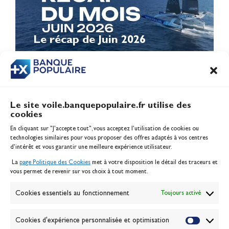
Le récap de Juin 2026
Le site voile.banquepopulaire.fr utilise des
cookies
Banque Populaire
En cliquant sur "J'accepte tout", vous acceptez l’utilisation de cookies ou
Inscription serveur média
technologies similaires pour vous proposer des offres adaptés à vos centres
Contact
d’intérêt et vous garantir une meilleure expérience utilisateur.
Mentions légales
La
page Politique des Cookies
met à votre disposition le détail des traceurs et
Politique des cookies
vous permet de revenir sur vos choix à tout moment.
Gérer les cookies
Banque de la voile
Cookies essentiels au fonctionnement
Toujours activé
Galerie photo
Passion Voile TV
Cookies d'expérience personnalisée et optimisation
Espace presse