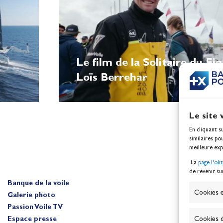
Le film de la Solitaire du Fi
Loïs Berrehar
Le site 
En cliquant s
similaires po
meilleure exp
La
page Poli
de revenir su
Banque de la voile
A
Cookies e
Galerie photo
Passion Voile TV
Cookies d
Espace presse