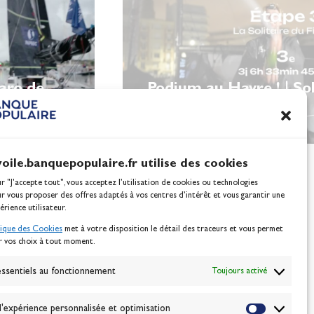
garo de
Podium au Havre ! | Sol
Figaro
voile.banquepopulaire.fr utilise des cookies
ur "J'accepte tout", vous acceptez l’utilisation de cookies ou technologies
ur vous proposer des offres adaptés à vos centres d’intérêt et vous garantir une
érience utilisateur.
tique des Cookies
met à votre disposition le détail des traceurs et vous permet
r vos choix à tout moment.
NEWSLETTER
BONNEZ-VOUS
ssentiels au fonctionnement
Toujours activé
'expérience personnalisée et optimisation