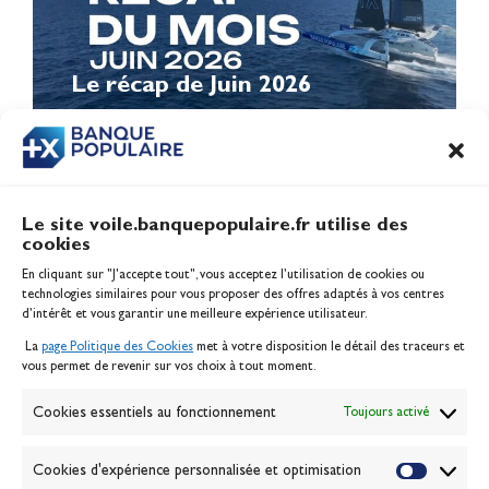
Le récap de Juin 2026
Le site voile.banquepopulaire.fr utilise des
cookies
Banque Populaire
En cliquant sur "J'accepte tout", vous acceptez l’utilisation de cookies ou
Inscription serveur média
technologies similaires pour vous proposer des offres adaptés à vos centres
Contact
d’intérêt et vous garantir une meilleure expérience utilisateur.
Mentions légales
La
page Politique des Cookies
met à votre disposition le détail des traceurs et
Politique des cookies
vous permet de revenir sur vos choix à tout moment.
Gérer les cookies
Banque de la voile
Cookies essentiels au fonctionnement
Toujours activé
Galerie photo
Passion Voile TV
Cookies d'expérience personnalisée et optimisation
Espace presse