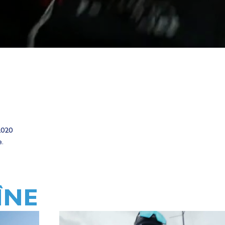
2020
e.
ÎNE