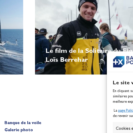
Le film de la Solitaire du Fi
Loïs Berrehar
Le site 
En cliquant s
similaires po
meilleure exp
La
page Poli
de revenir su
Banque de la voile
A
Cookies e
Galerie photo