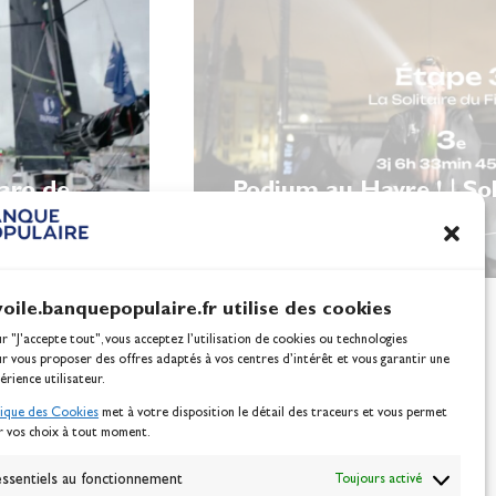
garo de
Podium au Havre ! | Sol
Figaro
voile.banquepopulaire.fr utilise des cookies
ur "J'accepte tout", vous acceptez l’utilisation de cookies ou technologies
ur vous proposer des offres adaptés à vos centres d’intérêt et vous garantir une
érience utilisateur.
tique des Cookies
met à votre disposition le détail des traceurs et vous permet
r vos choix à tout moment.
NEWSLETTER
BONNEZ-VOUS
ssentiels au fonctionnement
Toujours activé