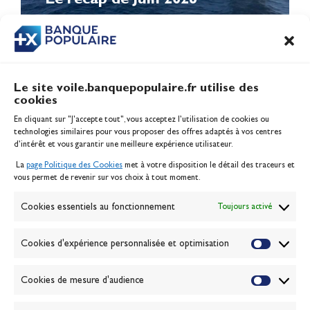
Le site voile.banquepopulaire.fr utilise des
cookies
Banque Populaire
En cliquant sur "J'accepte tout", vous acceptez l’utilisation de cookies ou
Inscription serveur média
technologies similaires pour vous proposer des offres adaptés à vos centres
Contact
d’intérêt et vous garantir une meilleure expérience utilisateur.
Mentions légales
La
page Politique des Cookies
met à votre disposition le détail des traceurs et
Politique des cookies
vous permet de revenir sur vos choix à tout moment.
Gérer les cookies
Banque de la voile
Cookies essentiels au fonctionnement
Toujours activé
Galerie photo
Passion Voile TV
Cookies d'expérience personnalisée et optimisation
Espace presse
Lexique
Cookies de mesure d'audience
NEWSLETTER