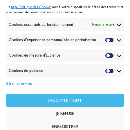
Mentions légales
La
page Politique des Cookies
met à votre disposition le détail des traceurs et
Politique des cookies
vous permet de revenir sur vos choix à tout moment.
Gérer les cookies
Banque de la voile
Cookies essentiels au fonctionnement
Toujours activé
Galerie photo
Passion Voile TV
Cookies d'expérience personnalisée et optimisation
Espace presse
Lexique
Cookies de mesure d'audience
NEWSLETTER
ABONNEZ-VOUS
Cookies de publicité
Gérer les services
VALIDER
J'accepte la
politique de confidentialité
J'ACCEPTE TOUT
JE REFUSE
ENREGISTRER