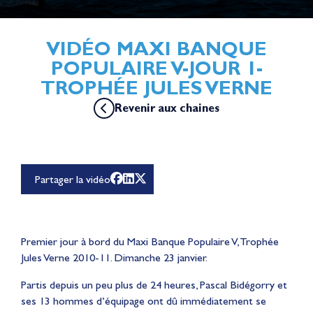
VIDÉO MAXI BANQUE
POPULAIRE V-JOUR 1-
TROPHÉE JULES VERNE
Revenir aux chaines
Pour lire cette vidéo Youtube, vous devez accepter les
cookies de la catégorie "Expérience personnalisée et
optimisation" dont YouTube fait partie en
cliquant ici
Partager la vidéo
Premier jour à bord du Maxi Banque Populaire V, Trophée
Jules Verne 2010-11. Dimanche 23 janvier.
Partis depuis un peu plus de 24 heures, Pascal Bidégorry et
ses 13 hommes d’équipage ont dû immédiatement se