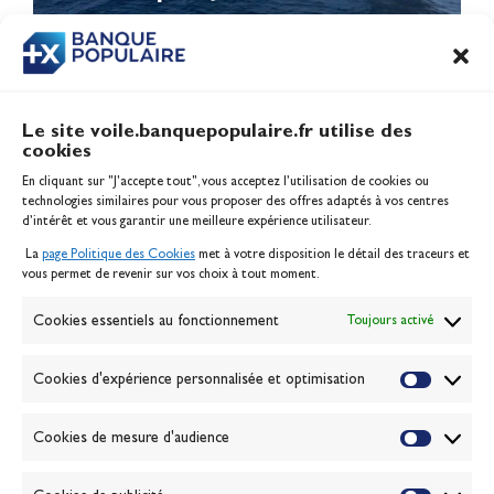
Le site voile.banquepopulaire.fr utilise des
cookies
Banque Populaire
En cliquant sur "J'accepte tout", vous acceptez l’utilisation de cookies ou
Inscription serveur média
technologies similaires pour vous proposer des offres adaptés à vos centres
Contact
d’intérêt et vous garantir une meilleure expérience utilisateur.
Mentions légales
La
page Politique des Cookies
met à votre disposition le détail des traceurs et
Politique des cookies
vous permet de revenir sur vos choix à tout moment.
Gérer les cookies
Banque de la voile
Cookies essentiels au fonctionnement
Toujours activé
Galerie photo
Passion Voile TV
Cookies d'expérience personnalisée et optimisation
Espace presse
Lexique
Cookies de mesure d'audience
NEWSLETTER