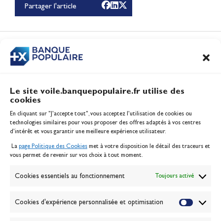
Partager l'article
Olympiques 2028
Actualités
CONTENUS
ASSOCIÉS
Le site voile.banquepopulaire.fr utilise des
cookies
Banque Populaire
En cliquant sur "J'accepte tout", vous acceptez l’utilisation de cookies ou
Inscription serveur média
technologies similaires pour vous proposer des offres adaptés à vos centres
Contact
d’intérêt et vous garantir une meilleure expérience utilisateur.
Mentions légales
La
page Politique des Cookies
met à votre disposition le détail des traceurs et
Politique des cookies
vous permet de revenir sur vos choix à tout moment.
Gérer les cookies
Banque de la voile
Cookies essentiels au fonctionnement
Toujours activé
Galerie photo
Passion Voile TV
Cookies d'expérience personnalisée et optimisation
Espace presse