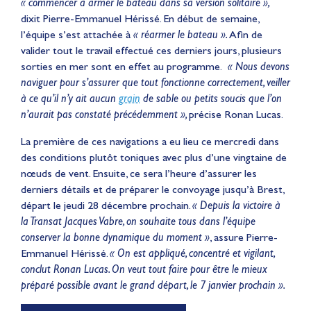
« commencer à armer le bateau dans sa version solitaire »,
dixit Pierre-Emmanuel Hérissé. En début de semaine,
l’équipe s’est attachée à
« réarmer le bateau ».
Afin de
valider tout le travail effectué ces derniers jours, plusieurs
sorties en mer sont en effet au programme.
« Nous devons
naviguer pour s’assurer que tout fonctionne correctement, veiller
à ce qu’il n’y ait aucun
grain
de sable ou petits soucis que l’on
n’aurait pas constaté précédemment »,
précise Ronan Lucas.
La première de ces navigations a eu lieu ce mercredi dans
des conditions plutôt toniques avec plus d’une vingtaine de
nœuds de vent. Ensuite, ce sera l’heure d’assurer les
derniers détails et de préparer le convoyage jusqu’à Brest,
départ le jeudi 28 décembre prochain.
« Depuis la victoire à
la Transat Jacques Vabre, on souhaite tous dans l’équipe
conserver la bonne dynamique du moment »
, assure Pierre-
Emmanuel Hérissé.
« On est appliqué, concentré et vigilant,
Lauriane Nolot en or à
conclut Ronan Lucas. On veut tout faire pour être le mieux
préparé possible avant le grand départ, le 7 janvier prochain ».
Long Beach, sur le plan
d'eau des Jeux