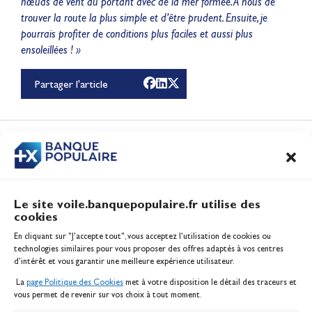
nœuds de vent au portant avec de la mer formée. À nous de
trouver la route la plus simple et d’être prudent. Ensuite, je
pourrais profiter de conditions plus faciles et aussi plus
ensoleillées ! »
Partager l'article
Le récap de Juin 2026
Vidéo
CONTENUS
ASSOCIÉS
Le site voile.banquepopulaire.fr utilise des
cookies
Banque Populaire
En cliquant sur "J'accepte tout", vous acceptez l’utilisation de cookies ou
Inscription serveur média
technologies similaires pour vous proposer des offres adaptés à vos centres
Contact
d’intérêt et vous garantir une meilleure expérience utilisateur.
Mentions légales
La
page Politique des Cookies
met à votre disposition le détail des traceurs et
Politique des cookies
vous permet de revenir sur vos choix à tout moment.
Gérer les cookies