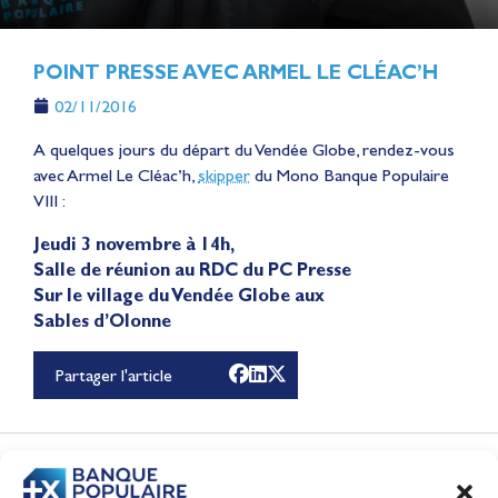
POINT PRESSE AVEC ARMEL LE CLÉAC’H
02/11/2016
A quelques jours du départ du Vendée Globe, rendez-vous
avec Armel Le Cléac’h,
skipper
du Mono Banque Populaire
VIII :
Jeudi 3 novembre à 14h,
Salle de réunion au RDC du PC Presse
Lauriane Nolot en or à
Sur le village du Vendée Globe aux
Sables d’Olonne
Long Beach, sur le plan
d'eau des Jeux
Partager l'article
Olympiques 2028
Actualités
CONTENUS
ASSOCIÉS