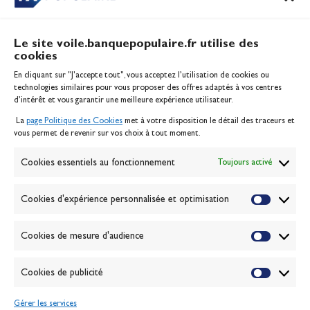
Le site voile.banquepopulaire.fr utilise des
cookies
Banque Populaire
En cliquant sur "J'accepte tout", vous acceptez l’utilisation de cookies ou
Inscription serveur média
technologies similaires pour vous proposer des offres adaptés à vos centres
Contact
d’intérêt et vous garantir une meilleure expérience utilisateur.
Mentions légales
La
page Politique des Cookies
met à votre disposition le détail des traceurs et
Politique des cookies
vous permet de revenir sur vos choix à tout moment.
Gérer les cookies
Banque de la voile
Cookies essentiels au fonctionnement
Toujours activé
Galerie photo
Passion Voile TV
Cookies d'expérience personnalisée et optimisation
Espace presse
Lexique
Cookies de mesure d'audience
NEWSLETTER
ABONNEZ-VOUS
Cookies de publicité
Gérer les services
VALIDER