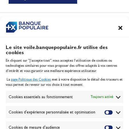
Le récap de Juin 2026
Vidéo
CONTENUS
ASSOCIÉS
Le site voile.banquepopulaire.fr utilise des
cookies
Banque Populaire
En cliquant sur "J'accepte tout", vous acceptez l’utilisation de cookies ou
Inscription serveur média
technologies similaires pour vous proposer des offres adaptés à vos centres
Contact
d’intérêt et vous garantir une meilleure expérience utilisateur.
Mentions légales
La
page Politique des Cookies
met à votre disposition le détail des traceurs et
Politique des cookies
vous permet de revenir sur vos choix à tout moment.
Gérer les cookies
Banque de la voile
Cookies essentiels au fonctionnement
Toujours activé
Galerie photo
Passion Voile TV
Cookies d'expérience personnalisée et optimisation
Espace presse
Lexique
Cookies de mesure d'audience