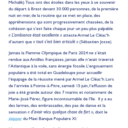
Michalik). Tous ont des étoiles dans les yeux à se souvenir
du départ à Brest devant 30 000 personnes, de la première
nuit en mer, de la routine qui se met en place, des
appréhensions qui sont progressivement chassées, de la
cohésion qui s’est faite chaque jour un peu plus palpable.
« L’ambiance était excellente »
atteste Armel Le Cléac’h
d’autant que
« tout s’est bien articulé »
(Sébastien Josse).
Jamais la Flamme Olympique de Paris 2024 ne s’était
rendue aux Antilles françaises, jamais elle n’avait traversé
l’Atlantique à la voile, sans énergie fossile. L’engouement
populaire a été total en Guadeloupe pour accueillir
l’équipage de la réussite mené par Armel Le Cléac’h. Lors
de l’arrivée à Pointe-à-Pitre, samedi 15 juin, l’effusion de
joie a été grande autour des 7 marins et notamment de
Marie-José Pérec, figure incontournable de l’île. Il y a eu
des larmes, des embrassades, des pas de danse et la
sensation
« d’avoir vécu quelque chose de fort »,
dixit le
skipper
du Maxi Banque Populaire XI.