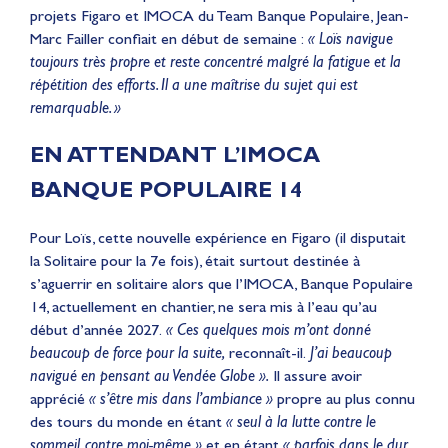
projets Figaro et IMOCA du Team Banque Populaire, Jean-
Marc Failler confiait en début de semaine :
« Loïs navigue
toujours très propre et reste concentré malgré la fatigue et la
répétition des efforts. Il a une maîtrise du sujet qui est
remarquable. »
EN ATTENDANT L’IMOCA
BANQUE POPULAIRE 14
Pour Loïs, cette nouvelle expérience en Figaro (il disputait
la Solitaire pour la 7e fois), était surtout destinée à
s’aguerrir en solitaire alors que l’IMOCA, Banque Populaire
14, actuellement en chantier, ne sera mis à l’eau qu’au
début d’année 2027.
« Ces quelques mois m’ont donné
beaucoup de force pour la suite,
reconnaît-il.
J’ai beaucoup
navigué en pensant au Vendée Globe ».
Il assure avoir
apprécié
« s’être mis dans l’ambiance »
propre au plus connu
des tours du monde en étant
« seul à la lutte contre le
sommeil, contre moi-même »
et en étant
« parfois dans le dur.