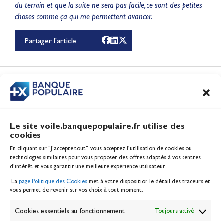
Lauriane Nolot en or à
du terrain et que la suite ne sera pas facile, ce sont des petites
choses comme ça qui me permettent avancer.
Long Beach, sur le plan
d'eau des Jeux
Partager l'article
Olympiques 2028
Actualités
CONTENUS
ASSOCIÉS
Le site voile.banquepopulaire.fr utilise des
cookies
Banque Populaire
En cliquant sur "J'accepte tout", vous acceptez l’utilisation de cookies ou
Inscription serveur média
technologies similaires pour vous proposer des offres adaptés à vos centres
Contact
d’intérêt et vous garantir une meilleure expérience utilisateur.
Mentions légales
La
page Politique des Cookies
met à votre disposition le détail des traceurs et
Politique des cookies
vous permet de revenir sur vos choix à tout moment.
Gérer les cookies
Banque de la voile
Cookies essentiels au fonctionnement
Toujours activé
Galerie photo