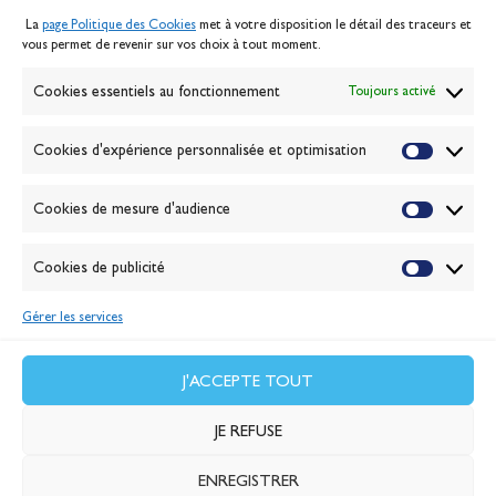
Mentions légales
La
page Politique des Cookies
met à votre disposition le détail des traceurs et
Politique des cookies
vous permet de revenir sur vos choix à tout moment.
Gérer les cookies
Banque de la voile
Cookies essentiels au fonctionnement
Toujours activé
Galerie photo
Passion Voile TV
Cookies d'expérience personnalisée et optimisation
Espace presse
Lexique
Cookies de mesure d'audience
NEWSLETTER
Cookies de publicité
ABONNEZ-VOUS
Gérer les services
VALIDER
J'accepte la
politique de confidentialité
J'ACCEPTE TOUT
JE REFUSE
ENREGISTRER