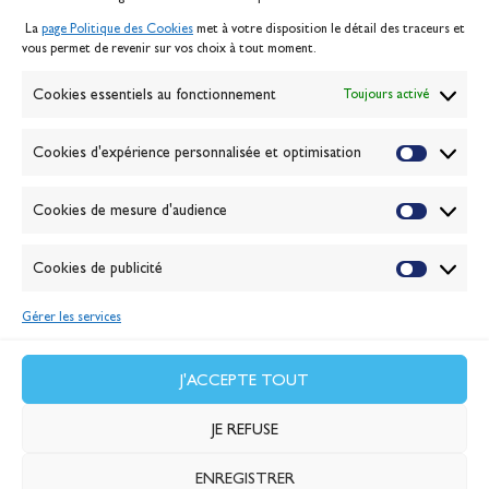
Mentions légales
La
page Politique des Cookies
met à votre disposition le détail des traceurs et
Politique des cookies
vous permet de revenir sur vos choix à tout moment.
Gérer les cookies
Banque de la voile
Cookies essentiels au fonctionnement
Toujours activé
Galerie photo
Passion Voile TV
Cookies d'expérience personnalisée et optimisation
Espace presse
Lexique
Cookies de mesure d'audience
NEWSLETTER
ABONNEZ-VOUS
Cookies de publicité
Gérer les services
VALIDER
J'accepte la
politique de confidentialité
J'ACCEPTE TOUT
JE REFUSE
ENREGISTRER