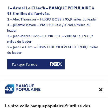
1 – Armel Le Cléac’h – BANQUE POPULAIRE à
97,8 milles de l’arrivée.
2 – Alex Thomson – HUGO BOSS à 95,9 milles du leader
3 – Jérémie Beyou – MAITRE COQ à 708,6 milles du
leader
4 – Jean-Pierre Dick – ST MICHEL – VIRBAC à 1 931,9
milles du leader
Lauriane Nolot en or à
5 – Jean Le Cam – FINISTERE MER VENT à 1 940,1 milles
du leader
Long Beach, sur le plan
d'eau des Jeux
Partager l'article
Olympiques 2028
Actualités
CONTENUS
ASSOCIÉS
Le site voile.banquepopulaire.fr utilise des