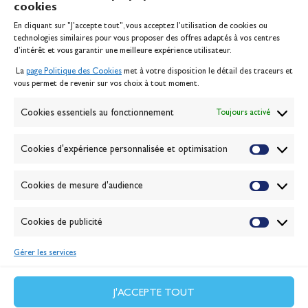
cookies
Banque Populaire
En cliquant sur "J'accepte tout", vous acceptez l’utilisation de cookies ou
Inscription serveur média
technologies similaires pour vous proposer des offres adaptés à vos centres
Contact
d’intérêt et vous garantir une meilleure expérience utilisateur.
Mentions légales
La
page Politique des Cookies
met à votre disposition le détail des traceurs et
Politique des cookies
vous permet de revenir sur vos choix à tout moment.
Gérer les cookies
Banque de la voile
Cookies essentiels au fonctionnement
Toujours activé
Galerie photo
Passion Voile TV
Cookies d'expérience personnalisée et optimisation
Espace presse
Lexique
Cookies de mesure d'audience
NEWSLETTER
ABONNEZ-VOUS
Cookies de publicité
Gérer les services
VALIDER
J'accepte la
politique de confidentialité
J'ACCEPTE TOUT