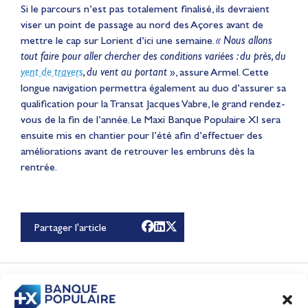
Si le parcours n’est pas totalement finalisé, ils devraient
viser un point de passage au nord des Açores avant de
mettre le cap sur Lorient d’ici une semaine.
« Nous allons
tout faire pour aller chercher des conditions variées : du près, du
vent de travers
, du vent au portant
», assure Armel. Cette
longue navigation permettra également au duo d’assurer sa
qualification pour la Transat Jacques Vabre, le grand rendez-
vous de la fin de l’année
. Le Maxi Banque Populaire XI sera
ensuite mis en chantier pour l’été afin d’effectuer des
améliorations avant de retrouver les embruns dès la
rentrée.
Lauriane Nolot en or à
Long Beach, sur le plan
d'eau des Jeux
Partager l'article
Olympiques 2028
Actualités
CONTENUS
ASSOCIÉS