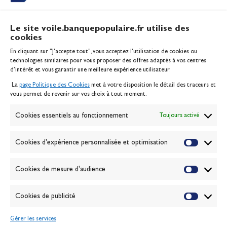
Le site voile.banquepopulaire.fr utilise des
cookies
Banque Populaire
En cliquant sur "J'accepte tout", vous acceptez l’utilisation de cookies ou
Inscription serveur média
technologies similaires pour vous proposer des offres adaptés à vos centres
Contact
d’intérêt et vous garantir une meilleure expérience utilisateur.
Mentions légales
La
page Politique des Cookies
met à votre disposition le détail des traceurs et
Politique des cookies
vous permet de revenir sur vos choix à tout moment.
Gérer les cookies
Banque de la voile
Cookies essentiels au fonctionnement
Toujours activé
Galerie photo
Passion Voile TV
Cookies d'expérience personnalisée et optimisation
Espace presse
Lexique
Cookies de mesure d'audience
NEWSLETTER
ABONNEZ-VOUS
Cookies de publicité
Gérer les services
VALIDER