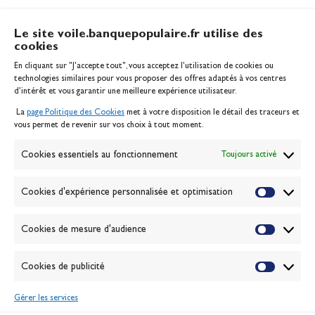
Le site voile.banquepopulaire.fr utilise des
cookies
Banque Populaire
En cliquant sur "J'accepte tout", vous acceptez l’utilisation de cookies ou
Inscription serveur média
technologies similaires pour vous proposer des offres adaptés à vos centres
Contact
d’intérêt et vous garantir une meilleure expérience utilisateur.
Mentions légales
La
page Politique des Cookies
met à votre disposition le détail des traceurs et
Politique des cookies
vous permet de revenir sur vos choix à tout moment.
Gérer les cookies
Banque de la voile
Cookies essentiels au fonctionnement
Toujours activé
Galerie photo
Passion Voile TV
Cookies d'expérience personnalisée et optimisation
Espace presse
Lexique
Cookies de mesure d'audience
NEWSLETTER
Cookies de publicité
ABONNEZ-VOUS
Gérer les services
VALIDER