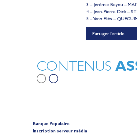
3 – Jérémie Beyou – MAI
4 – Jean-Pierre Dick – S
5 – Yann Eliés – QUEGUI
Lauriane Nolot en or à Lon
Partager l'article
Beach, sur le plan d'eau des 
Olympiques 2028
Actualités
AS
CONTENUS
Banque Populaire
Inscription serveur média