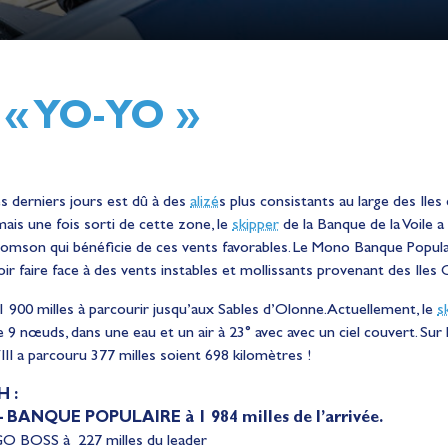
 « YO-YO »
es derniers jours est dû à des
alizé
s plus consistants au large des Ile
mais une fois sorti de cette zone, le
skipper
de la Banque de la Voile a 
omson qui bénéficie de ces vents favorables. Le Mono Banque Populair
oir faire face à des vents instables et mollissants provenant des Iles 
e 1 900 milles à parcourir jusqu’aux Sables d’Olonne. Actuellement, le
s
 9 nœuds, dans une eau et un air à 23° avec avec un ciel couvert. Sur 
I a parcouru 377 milles soient 698 kilomètres !
H :
 – BANQUE POPULAIRE à 1 984 milles de l’arrivée.
O BOSS à 227 milles du leader