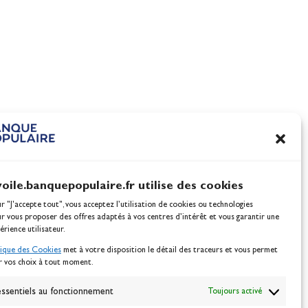
100% Glisse - Écoles Franç
nnes
de Voile : la référence glis
l'été !
Actualités
voile.banquepopulaire.fr utilise des cookies
ur "J'accepte tout", vous acceptez l’utilisation de cookies ou technologies
ur vous proposer des offres adaptés à vos centres d’intérêt et vous garantir une
érience utilisateur.
tique des Cookies
met à votre disposition le détail des traceurs et vous permet
r vos choix à tout moment.
NEWSLETTER
BONNEZ-VOUS
ssentiels au fonctionnement
Toujours activé