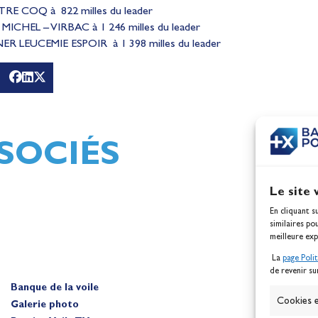
TRE COQ à 822 milles du leader
T MICHEL – VIRBAC à 1 246 milles du leader
NER LEUCEMIE ESPOIR à 1 398 milles du leader
g
Mathilde Lovadina et Lou
Jeux
Berthomieu, vice-champio
d'Europe !
Actualités
SOCIÉS
Le site 
En cliquant s
similaires po
meilleure exp
La
page Poli
de revenir su
Banque de la voile
A
Cookies e
Galerie photo