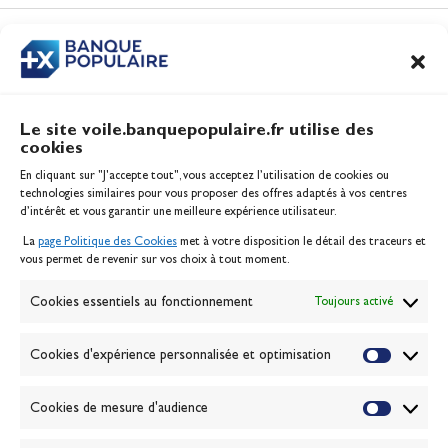
Vidéo
CONTENUS
ASSOCIÉS
Le site voile.banquepopulaire.fr utilise des
cookies
Banque Populaire
En cliquant sur "J'accepte tout", vous acceptez l’utilisation de cookies ou
Inscription serveur média
technologies similaires pour vous proposer des offres adaptés à vos centres
Contact
d’intérêt et vous garantir une meilleure expérience utilisateur.
Mentions légales
La
page Politique des Cookies
met à votre disposition le détail des traceurs et
Politique des cookies
vous permet de revenir sur vos choix à tout moment.
Gérer les cookies
Banque de la voile
Cookies essentiels au fonctionnement
Toujours activé
Galerie photo
Passion Voile TV
Cookies d'expérience personnalisée et optimisation
Espace presse
Lexique
Cookies de mesure d'audience
NEWSLETTER