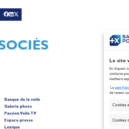
g
Mathilde Lovadina et Lou
Jeux
Berthomieu, vice-champio
d'Europe !
Actualités
SOCIÉS
Le site 
En cliquant s
similaires po
meilleure exp
La
page Poli
de revenir su
Banque de la voile
A
Cookies e
Galerie photo
Passion Voile TV
Espace presse
Cookies d
Lexique