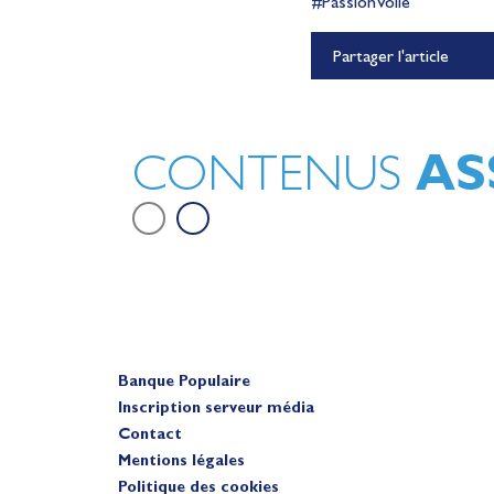
#PassionVoile
Lauriane Nolot en or à Lon
Partager l'article
Beach, sur le plan d'eau des 
Olympiques 2028
Actualités
AS
CONTENUS
Banque Populaire
Inscription serveur média
Contact
Mentions légales
Politique des cookies