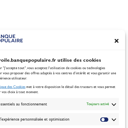
100% Glisse - Écoles Franç
nnes
de Voile : la référence glis
l'été !
Actualités
voile.banquepopulaire.fr utilise des cookies
ur "J'accepte tout", vous acceptez l’utilisation de cookies ou technologies
ur vous proposer des offres adaptés à vos centres d’intérêt et vous garantir une
érience utilisateur.
tique des Cookies
met à votre disposition le détail des traceurs et vous permet
r vos choix à tout moment.
NEWSLETTER
BONNEZ-VOUS
ssentiels au fonctionnement
Toujours activé
'expérience personnalisée et optimisation
VALIDER