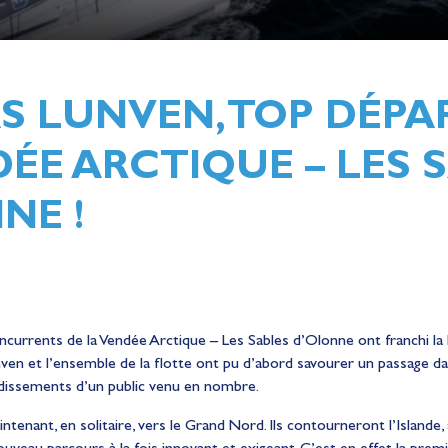
S LUNVEN, TOP DÉPA
DÉE ARCTIQUE – LES 
NE !
ncurrents de la Vendée Arctique – Les Sables d’Olonne ont franchi la 
en et l’ensemble de la flotte ont pu d’abord savourer un passage da
dissements d’un public venu en nombre.
ntenant, en solitaire, vers le Grand Nord. Ils contourneront l’Islande,
uveau parcours à la fois innovant et exigeant. C’est en effet la prem