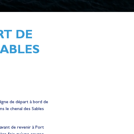
RT DE
SABLES
ligne de départ à bord de
ns le chenal des Sables
 avant de revenir à Port
ière fois qu’une course