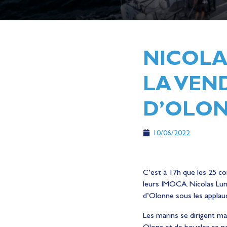
NICOLA
LA VEN
D’OLON
10/06/2022
C’est à 17h que les 25 co
leurs IMOCA. Nicolas Lunv
d’Olonne sous les applau
Les marins se dirigent mai
Olona et de boucler ce no