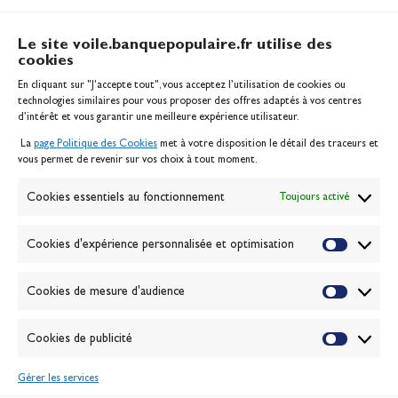
Le site voile.banquepopulaire.fr utilise des
cookies
Banque Populaire
En cliquant sur "J'accepte tout", vous acceptez l’utilisation de cookies ou
Inscription serveur média
technologies similaires pour vous proposer des offres adaptés à vos centres
Contact
d’intérêt et vous garantir une meilleure expérience utilisateur.
Mentions légales
La
page Politique des Cookies
met à votre disposition le détail des traceurs et
Politique des cookies
vous permet de revenir sur vos choix à tout moment.
Gérer les cookies
Banque de la voile
Cookies essentiels au fonctionnement
Toujours activé
Galerie photo
Passion Voile TV
Cookies d'expérience personnalisée et optimisation
Espace presse
Lexique
Cookies de mesure d'audience
NEWSLETTER
ABONNEZ-VOUS
Cookies de publicité
Gérer les services
VALIDER