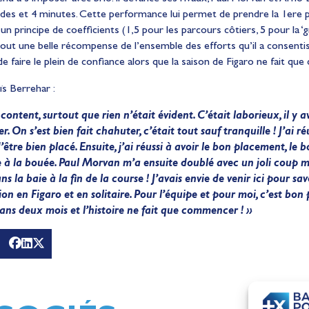
es et 4 minutes. Cette performance lui permet de prendre la 1ere pl
 un principe de coefficients (1,5 pour les parcours côtiers, 5 pour la ‘
out une belle récompense de l’ensemble des efforts qu’il a consenti
de faire le plein de confiance alors que la saison de Figaro ne fait q
ïs Berrehar :
content, surtout que rien n’était évident. C’était laborieux, il y 
 On s’est bien fait chahuter, c’était tout sauf tranquille ! J’ai r
être bien placé. Ensuite, j’ai réussi à avoir le bon placement, le b
 à la bouée. Paul Morvan m’a ensuite doublé avec un joli coup mai
 la baie à la fin de la course ! J’avais envie de venir ici pour sav
n en Figaro et en solitaire. Pour l’équipe et pour moi, c’est bon 
dans deux mois et l’histoire ne fait que commencer ! »
g
Mathilde Lovadina et Lou
Jeux
Berthomieu, vice-champio
d'Europe !
Actualités