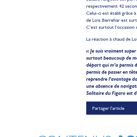
respectivement 42 second
Celui-ci est établi grâce à
de Loïs Berrehar est surt
C’est surtout l’occasion 
La réaction à chaud de Lo
« Je suis vraiment super 
surtout beaucoup de mer.
départ qui m’a permis d’
permis de passer en tête
reprendre l’avantage dans
une absence de navigatio
Solitaire du Figaro est 
Lauriane Nolot en or à Lon
Partager l'article
Beach, sur le plan d'eau des 
Olympiques 2028
Actualités