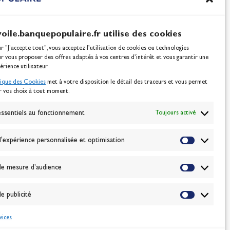
voile.banquepopulaire.fr utilise des cookies
ur "J'accepte tout", vous acceptez l’utilisation de cookies ou technologies
ur vous proposer des offres adaptés à vos centres d’intérêt et vous garantir une
érience utilisateur.
tique des Cookies
met à votre disposition le détail des traceurs et vous permet
r vos choix à tout moment.
NEWSLETTER
BONNEZ-VOUS
ssentiels au fonctionnement
Toujours activé
'expérience personnalisée et optimisation
VALIDER
e mesure d'audience
J'accepte la
politique de confidentialité
e publicité
vices