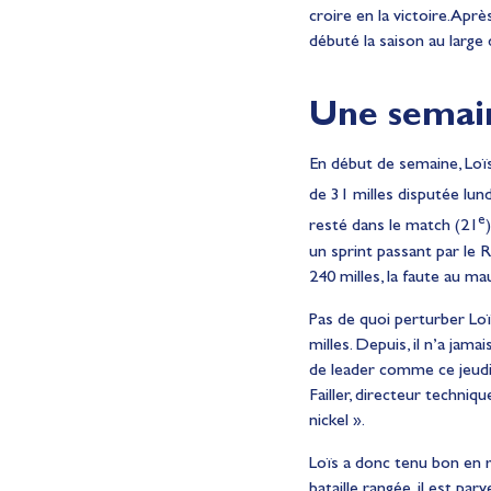
croire en la victoire. Apr
débuté la saison au large
Une semain
En début de semaine, Loïs 
de 31 milles disputée lund
e
resté dans le match (21
un sprint passant par le 
240 milles, la faute au m
Pas de quoi perturber Loï
milles. Depuis, il n’a jama
de leader comme ce jeudi 
Failler, directeur techniq
nickel ».
Loïs a donc tenu bon en r
bataille rangée, il est pa