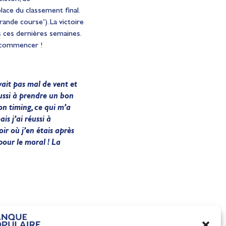
ace du classement final.
grande course’). La victoire
s ces dernières semaines.
ue commencer !
avait pas mal de vent et
éussi à prendre un bon
on timing, ce qui m’a
s j’ai réussi à
oir où j’en étais après
pour le moral ! La
100% Glisse - Écoles Franç
nnes
de Voile : la référence glis
l'été !
Actualités