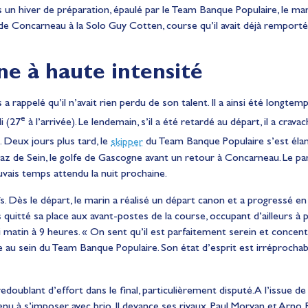
ès un hiver de préparation, épaulé par le Team Banque Populaire, le ma
 de Concarneau à la Solo Guy Cotten, course qu’il avait déjà remportée
e à haute intensité
a rappelé qu’il n’avait rien perdu de son talent. Il a ainsi été longte
e
i (27
à l’arrivée). Le lendemain, s’il a été retardé au départ, il a cra
). Deux jours plus tard, le
skipper
du Team Banque Populaire s’est élan
Raz de Sein, le golfe de Gascogne avant un retour à Concarneau. Le pa
auvais temps attendu la nuit prochaine.
s. Dès le départ, le marin a réalisé un départ canon et a progressé e
is quitté sa place aux avant-postes de la course, occupant d’ailleurs à p
matin à 9 heures. « On sent qu’il est parfaitement serein et concent
ue au sein du Team Banque Populaire. Son état d’esprit est irréprochab
edoublant d’effort dans le final, particulièrement disputé. A l’issue 
rvenu à s’imposer avec brio. Il devance ses rivaux, Paul Morvan et Arno 