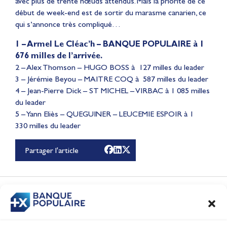
avec plus de trente nœuds attendus. Mais la priorité de ce
début de week-end est de sortir du marasme canarien, ce
qui s’annonce très compliqué…
1 – Armel Le Cléac’h – BANQUE POPULAIRE à 1
676 milles de l’arrivée.
2 – Alex Thomson – HUGO BOSS à 127 milles du leader
3 – Jérémie Beyou – MAITRE COQ à 587 milles du leader
4 – Jean-Pierre Dick – ST MICHEL – VIRBAC à 1 085 milles
du leader
Lauriane Nolot en or à
5 – Yann Eliès – QUEGUINER – LEUCEMIE ESPOIR à 1
330 milles du leader
Long Beach, sur le plan
d'eau des Jeux
Partager l'article
Olympiques 2028
Actualités
CONTENUS
ASSOCIÉS