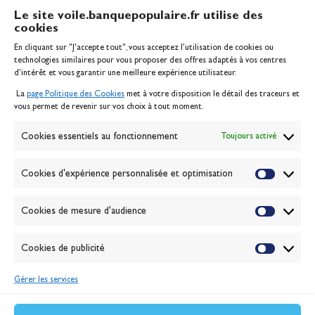
Le site voile.banquepopulaire.fr utilise des
cookies
Banque Populaire
En cliquant sur "J'accepte tout", vous acceptez l’utilisation de cookies ou
Inscription serveur média
technologies similaires pour vous proposer des offres adaptés à vos centres
Contact
d’intérêt et vous garantir une meilleure expérience utilisateur.
Mentions légales
La
page Politique des Cookies
met à votre disposition le détail des traceurs et
Politique des cookies
vous permet de revenir sur vos choix à tout moment.
Gérer les cookies
Banque de la voile
Cookies essentiels au fonctionnement
Toujours activé
Galerie photo
Passion Voile TV
Cookies d'expérience personnalisée et optimisation
Espace presse
Lexique
Cookies de mesure d'audience
NEWSLETTER
ABONNEZ-VOUS
Cookies de publicité
Gérer les services
VALIDER