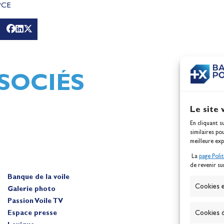
BPCE
g
Mathilde Lovadina et Lou
Jeux
Berthomieu, vice-champio
d'Europe !
Actualités
SOCIÉS
Le site 
En cliquant s
similaires po
meilleure exp
La
page Poli
de revenir su
Banque de la voile
A
Cookies e
Galerie photo
Passion Voile TV
Espace presse
Cookies d