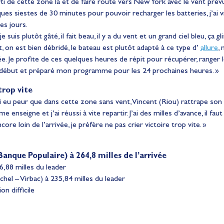
rti de cette zone là et de faire route vers New York avec le vent prév
ques siestes de 30 minutes pour pouvoir recharger les batteries, j’ai
es jours.
 suis plutôt gâté, il fait beau, il y a du vent et un grand ciel bleu, ça gli
on est bien débridé, le bateau est plutôt adapté à ce type d’
allure
,
ée. Je profite de ces quelques heures de répit pour récupérer, ranger le
le début et préparé mon programme pour les 24 prochaines heures. »
trop vite
j’ai eu peur que dans cette zone sans vent, Vincent (Riou) rattrape son
enseigne et j’ai réussi à vite repartir. J’ai des milles d’avance, il fau
core loin de l’arrivée, je préfère ne pas crier victoire trop vite. »
Banque Populaire) à 264,8 milles de l’arrivée
6,88 milles du leader
chel – Virbac) à 235,84 milles du leader