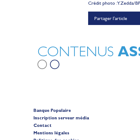
Crédit photo : Y.Zedda/
Lauriane Nolot en or à Lon
Partager l'article
Beach, sur le plan d'eau des 
Olympiques 2028
Actualités
AS
CONTENUS
Banque Populaire
Inscription serveur média
Contact
Mentions légales