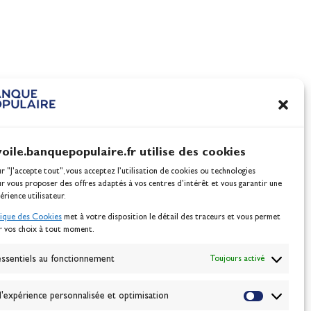
100% Glisse - Écoles Franç
nnes
de Voile : la référence glis
l'été !
Actualités
voile.banquepopulaire.fr utilise des cookies
ur "J'accepte tout", vous acceptez l’utilisation de cookies ou technologies
ur vous proposer des offres adaptés à vos centres d’intérêt et vous garantir une
érience utilisateur.
tique des Cookies
met à votre disposition le détail des traceurs et vous permet
r vos choix à tout moment.
NEWSLETTER
BONNEZ-VOUS
ssentiels au fonctionnement
Toujours activé
'expérience personnalisée et optimisation
VALIDER