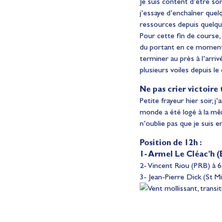
Je suis content d’être so
j’essaye d’enchaîner quel
ressources depuis quelqu
Pour cette fin de course, je
du portant en ce moment, 
terminer au près à l’arriv
plusieurs voiles depuis 
Ne pas crier victoire 
Petite frayeur hier soir, 
monde a été logé à la même 
n’oublie pas que je suis en
Position de 12h :
1- Armel Le Cléac’h (
2- Vincent Riou (PRB) à 6
3- Jean-Pierre Dick (St Mi