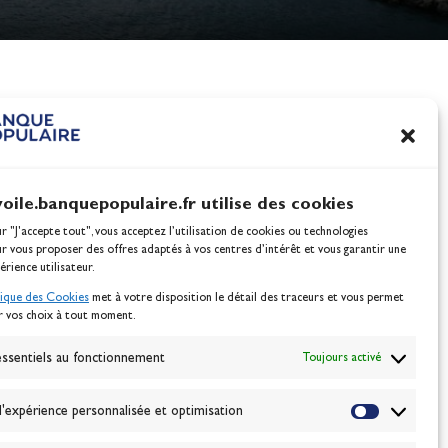
nes
100% Glisse - Écoles F
Voile : la référence glis
Actualités
voile.banquepopulaire.fr utilise des cookies
ur "J'accepte tout", vous acceptez l’utilisation de cookies ou technologies
ur vous proposer des offres adaptés à vos centres d’intérêt et vous garantir une
érience utilisateur.
tique des Cookies
met à votre disposition le détail des traceurs et vous permet
r vos choix à tout moment.
NEWSLETTER
BONNEZ-VOUS
ssentiels au fonctionnement
Toujours activé
'expérience personnalisée et optimisation
VALIDER