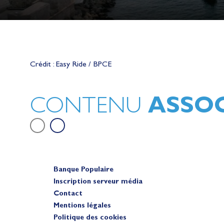
Lauriane Nolot en or à Long Beac
sur le plan d'eau des Jeux Olympi
Crédit : Easy Ride / BPCE
2028
Actualités
ASSOC
CONTENU
Banque Populaire
Inscription serveur média
Contact
Mentions légales
Politique des cookies