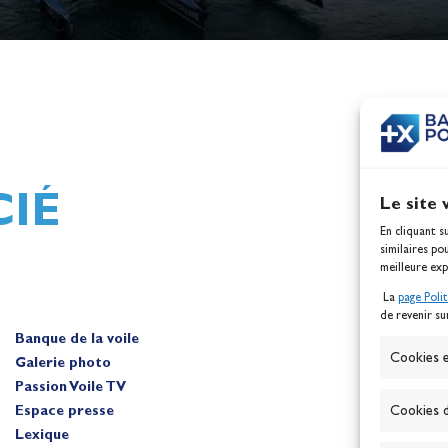
h,
Mathilde Lovadina et Lou
ques
Berthomieu, vice-champion
d'Europe !
Actualités
IÉ
Le site 
En cliquant s
similaires po
meilleure exp
La
page Poli
de revenir su
Banque de la voile
A
Cookies e
Galerie photo
Passion Voile TV
Espace presse
Cookies d
Lexique