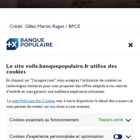
Lauriane Nolot en or à Long
Beach, sur le plan d'eau des
Jeux Olympiques 2028
Crédit : Gilles Martin-Raget / BPCE
Actualités
CONTENU
ASSOCIÉ
Le site voile.banquepopulaire.fr utilise des
cookies
Banque Populaire
En cliquant sur "J'accepte tout", vous acceptez l’utilisation de cookies ou
Inscription serveur média
technologies similaires pour vous proposer des offres adaptés à vos centres
Contact
d’intérêt et vous garantir une meilleure expérience utilisateur.
Mentions légales
La
page Politique des Cookies
met à votre disposition le détail des traceurs et
Politique des cookies
vous permet de revenir sur vos choix à tout moment.
Gérer les cookies
Banque de la voile
Cookies essentiels au fonctionnement
Toujours activé
Galerie photo
Passion Voile TV
Cookies d'expérience personnalisée et optimisation