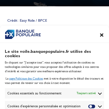
Lauriane Nolot en or à Long
Beach, sur le plan d'eau des
Jeux Olympiques 2028
Crédit : Easy Ride / BPCE
Actualités
CONTENU
ASSOCIÉ
Le site voile.banquepopulaire.fr utilise des
cookies
Banque Populaire
En cliquant sur "J'accepte tout", vous acceptez l’utilisation de cookies ou
Inscription serveur média
technologies similaires pour vous proposer des offres adaptés à vos centres
Contact
d’intérêt et vous garantir une meilleure expérience utilisateur.
Mentions légales
La
page Politique des Cookies
met à votre disposition le détail des traceurs et
Politique des cookies
vous permet de revenir sur vos choix à tout moment.
Gérer les cookies
Banque de la voile
Cookies essentiels au fonctionnement
Toujours activé
Galerie photo
Passion Voile TV
Cookies d'expérience personnalisée et optimisation