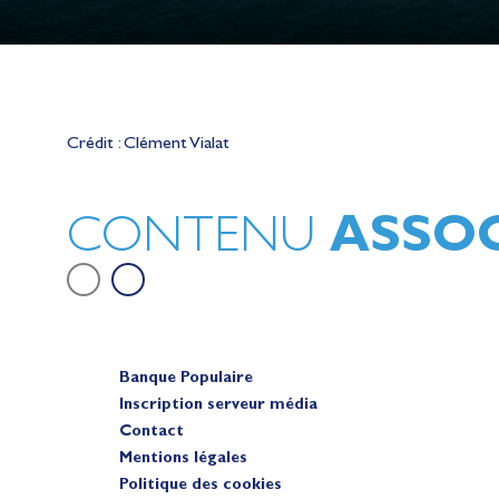
Lauriane Nolot en or à Long Beac
sur le plan d'eau des Jeux Olympi
Crédit : Clément Vialat
2028
Actualités
ASSOC
CONTENU
Banque Populaire
Inscription serveur média
Contact
Mentions légales
Politique des cookies