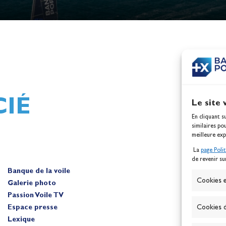
h,
Mathilde Lovadina et Lou
ques
Berthomieu, vice-champion
d'Europe !
Actualités
IÉ
Le site 
En cliquant s
similaires po
meilleure exp
La
page Poli
de revenir su
Banque de la voile
A
Cookies e
Galerie photo
Passion Voile TV
Espace presse
Cookies d
Lexique