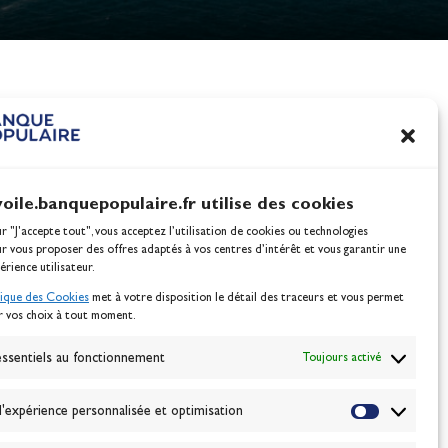
nes
100% Glisse - Écoles F
Voile : la référence glis
Actualités
voile.banquepopulaire.fr utilise des cookies
ur "J'accepte tout", vous acceptez l’utilisation de cookies ou technologies
ur vous proposer des offres adaptés à vos centres d’intérêt et vous garantir une
érience utilisateur.
tique des Cookies
met à votre disposition le détail des traceurs et vous permet
r vos choix à tout moment.
NEWSLETTER
BONNEZ-VOUS
ssentiels au fonctionnement
Toujours activé
'expérience personnalisée et optimisation
VALIDER