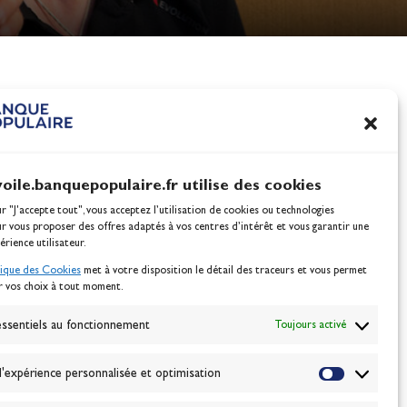
nes
100% Glisse - Écoles F
Voile : la référence glis
Actualités
voile.banquepopulaire.fr utilise des cookies
ur "J'accepte tout", vous acceptez l’utilisation de cookies ou technologies
ur vous proposer des offres adaptés à vos centres d’intérêt et vous garantir une
érience utilisateur.
tique des Cookies
met à votre disposition le détail des traceurs et vous permet
r vos choix à tout moment.
NEWSLETTER
BONNEZ-VOUS
ssentiels au fonctionnement
Toujours activé
'expérience personnalisée et optimisation
VALIDER