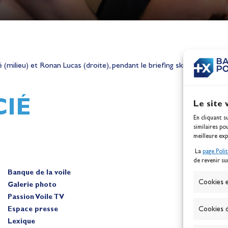
h,
Mathilde Lovadina et Lou
ques
Berthomieu, vice-champion
milieu) et Ronan Lucas (droite), pendant le briefing skippers.
d'Europe !
Actualités
IÉ
Le site 
En cliquant s
similaires po
meilleure exp
La
page Poli
de revenir su
Banque de la voile
A
Cookies e
Galerie photo
Passion Voile TV
Espace presse
Cookies d
Lexique