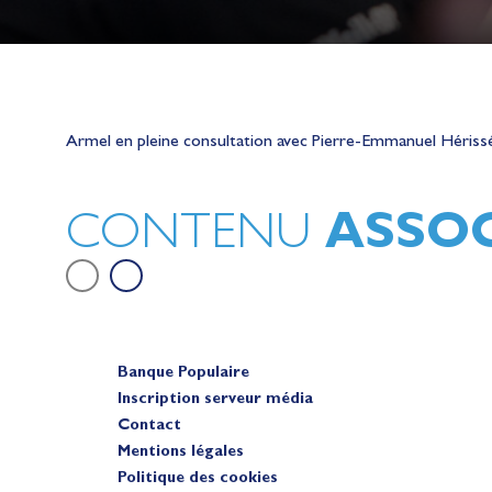
Lauriane Nolot en or à Long Beac
sur le plan d'eau des Jeux Olympi
Armel en pleine consultation avec Pierre-Emmanuel Hérissé (
2028
Actualités
ASSOC
CONTENU
Banque Populaire
Inscription serveur média
Contact
Mentions légales
Politique des cookies