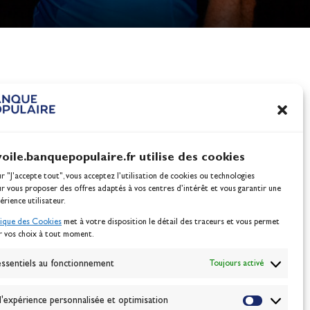
king third place in their category of the Transat Jacques
nes
100% Glisse - Écoles F
Voile : la référence glis
Actualités
voile.banquepopulaire.fr utilise des cookies
ur "J'accepte tout", vous acceptez l’utilisation de cookies ou technologies
ur vous proposer des offres adaptés à vos centres d’intérêt et vous garantir une
érience utilisateur.
tique des Cookies
met à votre disposition le détail des traceurs et vous permet
r vos choix à tout moment.
NEWSLETTER
BONNEZ-VOUS
ssentiels au fonctionnement
Toujours activé
'expérience personnalisée et optimisation