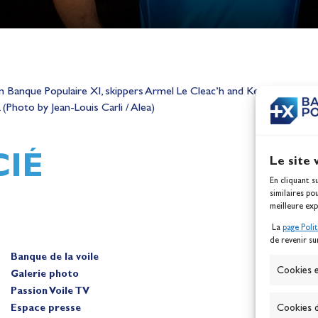
h,
Mathilde Lovadina et Lou
Populaire XI, skippers Armel Le Cleac’h and Kevin Escoffier, is ta
ques
Berthomieu, vice-champion
(Photo by Jean-Louis Carli / Alea)
d'Europe !
Actualités
IÉ
Le site 
En cliquant s
similaires po
meilleure exp
La
page Poli
de revenir su
Banque de la voile
A
Cookies e
Galerie photo
Passion Voile TV
Espace presse
Cookies d