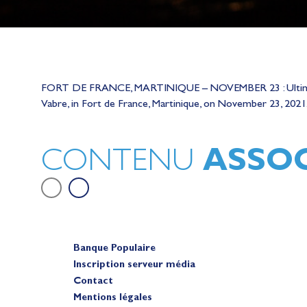
Lauriane Nolot en or à Long Beac
FORT DE FRANCE, MARTINIQUE – NOVEMBER 23 : Ultim Banque 
sur le plan d'eau des Jeux Olympi
Vabre, in Fort de France, Martinique, on November 23, 2021. 
2028
Actualités
ASSOC
CONTENU
Banque Populaire
Inscription serveur média
Contact
Mentions légales