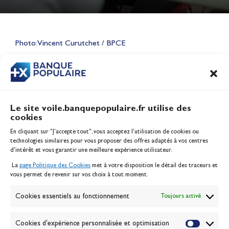
Lauriane Nolot en or à Long
Beach, sur le plan d'eau des
Jeux Olympiques 2028
Photo: Vincent Curutchet / BPCE
Actualités
CONTENU
ASSOCIÉ
Le site voile.banquepopulaire.fr utilise des
cookies
Banque Populaire
En cliquant sur "J'accepte tout", vous acceptez l’utilisation de cookies ou
Inscription serveur média
technologies similaires pour vous proposer des offres adaptés à vos centres
Contact
d’intérêt et vous garantir une meilleure expérience utilisateur.
Mentions légales
La
page Politique des Cookies
met à votre disposition le détail des traceurs et
Politique des cookies
vous permet de revenir sur vos choix à tout moment.
Gérer les cookies
Banque de la voile
Cookies essentiels au fonctionnement
Toujours activé
Galerie photo
Passion Voile TV
Cookies d'expérience personnalisée et optimisation